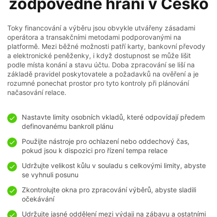
zodpovědné hraní v Česko
Toky financování a výběru jsou obvykle utvářeny zásadami
operátora a transakčními metodami podporovanými na
platformě. Mezi běžné možnosti patří karty, bankovní převody
a elektronické peněženky, i když dostupnost se může lišit
podle místa konání a stavu účtu. Doba zpracování se liší na
základě pravidel poskytovatele a požadavků na ověření a je
rozumné ponechat prostor pro tyto kontroly při plánování
načasování relace.
Nastavte limity osobních vkladů, které odpovídají předem
definovanému bankroll plánu
Použijte nástroje pro ochlazení nebo oddechový čas,
pokud jsou k dispozici pro řízení tempa relace
Udržujte velikost kůlu v souladu s celkovými limity, abyste
se vyhnuli posunu
Zkontrolujte okna pro zpracování výběrů, abyste sladili
očekávání
Udržujte jasné oddělení mezi výdaji na zábavu a ostatními