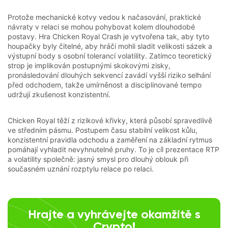
Protože mechanické kotvy vedou k načasování, praktické
návraty v relaci se mohou pohybovat kolem dlouhodobé
postavy. Hra Chicken Royal Crash je vytvořena tak, aby tyto
houpačky byly čitelné, aby hráči mohli sladit velikosti sázek a
výstupní body s osobní tolerancí volatility. Zatímco teoretický
strop je implikován postupnými skokovými zisky,
pronásledování dlouhých sekvencí zavádí vyšší riziko selhání
před odchodem, takže umírněnost a disciplinované tempo
udržují zkušenost konzistentní.
Chicken Royal těží z rizikové křivky, která působí spravedlivě
ve středním pásmu. Postupem času stabilní velikost kůlu,
konzistentní pravidla odchodu a zaměření na základní rytmus
pomáhají vyhladit nevyhnutelné pruhy. To je cíl prezentace RTP
a volatility společně: jasný smysl pro dlouhý oblouk při
současném uznání rozptylu relace po relaci.
Hrajte a vyhrávejte okamžitě s
Crypto!