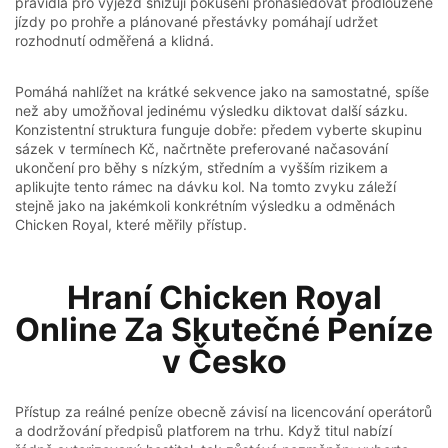
pravidla pro výjezd snižují pokušení pronásledovat prodloužené
jízdy po prohře a plánované přestávky pomáhají udržet
rozhodnutí odměřená a klidná.
Pomáhá nahlížet na krátké sekvence jako na samostatné, spíše
než aby umožňoval jedinému výsledku diktovat další sázku.
Konzistentní struktura funguje dobře: předem vyberte skupinu
sázek v termínech Kč, načrtněte preferované načasování
ukončení pro běhy s nízkým, středním a vyšším rizikem a
aplikujte tento rámec na dávku kol. Na tomto zvyku záleží
stejně jako na jakémkoli konkrétním výsledku a odměnách
Chicken Royal, které měřily přístup.
Hraní Chicken Royal
Online Za Skutečné Peníze
v Česko
Přístup za reálné peníze obecně závisí na licencování operátorů
a dodržování předpisů platforem na trhu. Když titul nabízí