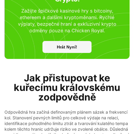
Zažijte špičkové kasinové hry s bitcoiny,
ethereem a dalšími kryptoměnami. Rychlé
výplaty, bezpečné hraní a exkluzivní krypto
odměny pouze na Chicken Royal.
Hrát Nyní!
Jak přistupovat ke
kuřecímu královskému
zodpovědně
Odpovědná hra začíná definovaným plánem sázek a frekvencí
kol. Stanovení pevných limitů pro celkové výdaje na relaci,
identifikace pohodlného limitu ztrát a tvarování kulatého tempa
kolem těchto hranic udržuje riziko ve zvolené obálce. Důsledná