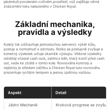
jakémkoli povoleném cvičném prostředí, což zajišťuje věrné
znázornění toku nalezeného v Chicken Royal.
Základní mechanika,
pravidla a výsledky
Kulatý tok zdůrazňuje jednoduchou sekvenci: výběr kůlu,
postup a rozhodnutí o odchodu. Riziko se postupně zvyšuje a
konečný výsledek určuje okamžik výstupu. Vítězné výsledky
odrážejí včasné cash outs, zatímco běh, který končí před cash
out, vede ke ztrátě v tomto kole. Rovnováha kontroly a
nejistoty je středem zážitku a Chicken Royal tuto rovnováhu
prezentuje rychlým tempem a jasnou zpětnou vazbou.
Aspekt
Detail
Jádro Mechanik
Kroková progrese se zvyšují