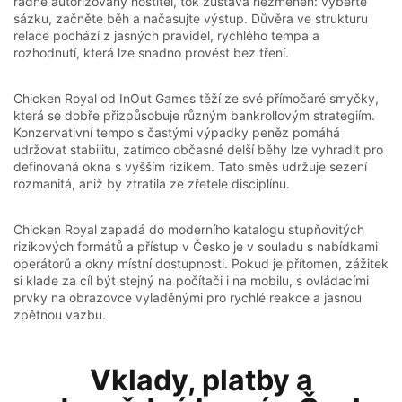
řádně autorizovaný hostitel, tok zůstává nezměněn: vyberte
sázku, začněte běh a načasujte výstup. Důvěra ve strukturu
relace pochází z jasných pravidel, rychlého tempa a
rozhodnutí, která lze snadno provést bez tření.
Chicken Royal od InOut Games těží ze své přímočaré smyčky,
která se dobře přizpůsobuje různým bankrollovým strategiím.
Konzervativní tempo s častými výpadky peněz pomáhá
udržovat stabilitu, zatímco občasné delší běhy lze vyhradit pro
definovaná okna s vyšším rizikem. Tato směs udržuje sezení
rozmanitá, aniž by ztratila ze zřetele disciplínu.
Chicken Royal zapadá do moderního katalogu stupňovitých
rizikových formátů a přístup v Česko je v souladu s nabídkami
operátorů a okny místní dostupnosti. Pokud je přítomen, zážitek
si klade za cíl být stejný na počítači i na mobilu, s ovládacími
prvky na obrazovce vyladěnými pro rychlé reakce a jasnou
zpětnou vazbu.
Vklady, platby a