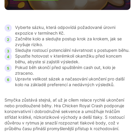
Vyberte sázku, která odpovídá požadované úrovni
expozice v termínech Kč.
Začněte kolo a sledujte postup krok za krokem, jak se
zvyšuje riziko.
Sledujte rostoucí potenciální návratnost s postupem běhu.
Spusťte hotovost v kterémkoli okamžiku před koncem
běhu, abyste si zajistili výsledek.
Pokud běh skončí před spuštěním cash out, kolo je
ztraceno.
Upravte velikost sázek a načasování ukončení pro další
kolo na základě preferencí a nedávných výsledků.
Smyčka zůstává stejná, ať už je cílem relace rychlé ukončení
nebo prodloužené běhy. Hra Chicken Royal Crash podporuje
konzervativní i dobrodružné sekvence a umožňuje hráčům
střídat krátké, nízkorizikové východy a delší tlaky. S rostoucí
důvěrou v rytmus je snazší rozpoznat tlakové body, což v
průběhu času přináší promyšlenější přístup k rozhodování.