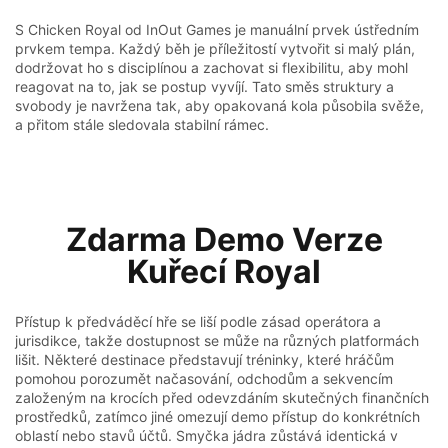
S Chicken Royal od InOut Games je manuální prvek ústředním
prvkem tempa. Každý běh je příležitostí vytvořit si malý plán,
dodržovat ho s disciplínou a zachovat si flexibilitu, aby mohl
reagovat na to, jak se postup vyvíjí. Tato směs struktury a
svobody je navržena tak, aby opakovaná kola působila svěže,
a přitom stále sledovala stabilní rámec.
Zdarma Demo Verze
Kuřecí Royal
Přístup k předváděcí hře se liší podle zásad operátora a
jurisdikce, takže dostupnost se může na různých platformách
lišit. Některé destinace představují tréninky, které hráčům
pomohou porozumět načasování, odchodům a sekvencím
založeným na krocích před odevzdáním skutečných finančních
prostředků, zatímco jiné omezují demo přístup do konkrétních
oblastí nebo stavů účtů. Smyčka jádra zůstává identická v