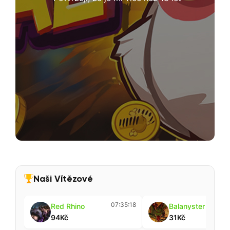
Naši Vítězové
07:35:18
Red Rhino
Balanyster
94Kč
31Kč