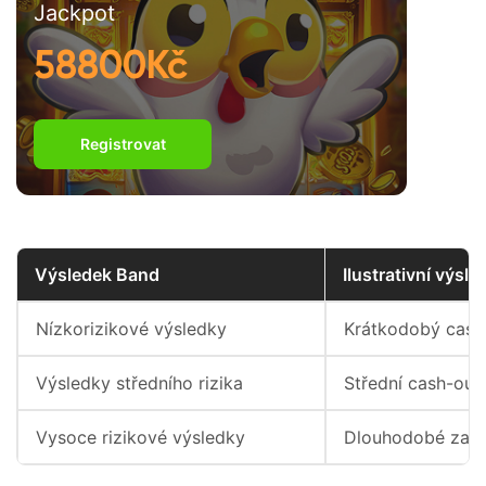
Jackpot
58800Kč
Registrovat
Výsledek Band
Ilustrativní výsle
Nízkorizikové výsledky
Krátkodobý cash
Výsledky středního rizika
Střední cash-out
Vysoce rizikové výsledky
Dlouhodobé zamě