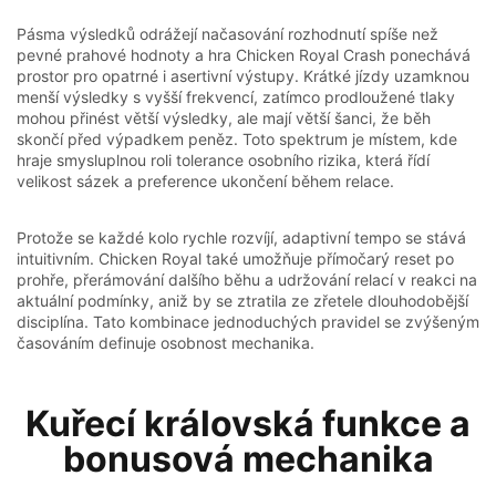
Pásma výsledků odrážejí načasování rozhodnutí spíše než
pevné prahové hodnoty a hra Chicken Royal Crash ponechává
prostor pro opatrné i asertivní výstupy. Krátké jízdy uzamknou
menší výsledky s vyšší frekvencí, zatímco prodloužené tlaky
mohou přinést větší výsledky, ale mají větší šanci, že běh
skončí před výpadkem peněz. Toto spektrum je místem, kde
hraje smysluplnou roli tolerance osobního rizika, která řídí
velikost sázek a preference ukončení během relace.
Protože se každé kolo rychle rozvíjí, adaptivní tempo se stává
intuitivním. Chicken Royal také umožňuje přímočarý reset po
prohře, přerámování dalšího běhu a udržování relací v reakci na
aktuální podmínky, aniž by se ztratila ze zřetele dlouhodobější
disciplína. Tato kombinace jednoduchých pravidel se zvýšeným
časováním definuje osobnost mechanika.
Kuřecí královská funkce a
bonusová mechanika