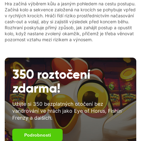
Hra začíná výběrem kůlu a jasným pohledem na cestu postupu.
Začíná kolo a sekvence založená na krocích se pohybuje vpřed
v rychlých krocích. Hráči řídí riziko prostřednictvím načasování
cash-out a volají, aby si zajistili výsledek před koncem běhu.
Rozhraní poskytuje přímý způsob, jak zahájit postup a opustit
kolo, když nastane zvolený okamžik, přičemž je třeba věnovat
pozornost vztahu mezi rizikem a výnosem.
350 roztočení
zdarma!
Užijte si 350 bezplatných otočení bez
vandrování ve hrách jako Eye of Horus, Fishin’
Frenzy a dalších.
Podrobnosti