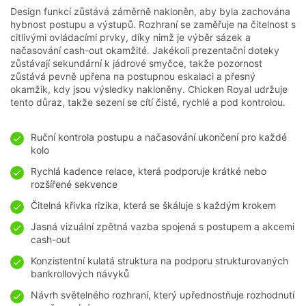
Design funkcí zůstává záměrně nakloněn, aby byla zachována
hybnost postupu a výstupů. Rozhraní se zaměřuje na čitelnost s
citlivými ovládacími prvky, díky nimž je výběr sázek a
načasování cash-out okamžité. Jakékoli prezentační doteky
zůstávají sekundární k jádrové smyčce, takže pozornost
zůstává pevně upřena na postupnou eskalaci a přesný
okamžik, kdy jsou výsledky nakloněny. Chicken Royal udržuje
tento důraz, takže sezení se cítí čisté, rychlé a pod kontrolou.
Ruční kontrola postupu a načasování ukončení pro každé
kolo
Rychlá kadence relace, která podporuje krátké nebo
rozšířené sekvence
Čitelná křivka rizika, která se škáluje s každým krokem
Jasná vizuální zpětná vazba spojená s postupem a akcemi
cash-out
Konzistentní kulatá struktura na podporu strukturovaných
bankrollových návyků
Návrh světelného rozhraní, který upřednostňuje rozhodnutí