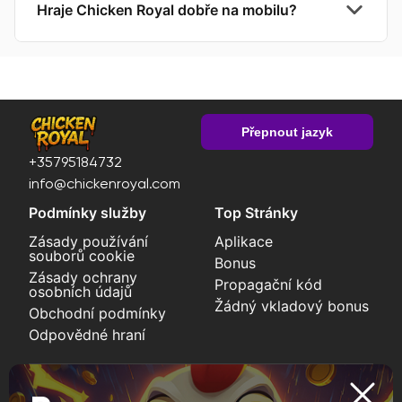
Hraje Chicken Royal dobře na mobilu?
Přepnout jazyk
+35795184732
info@chickenroyal.com
Podmínky služby
Top Stránky
Zásady používání
Aplikace
souborů cookie
Bonus
Zásady ochrany
Propagační kód
osobních údajů
Žádný vkladový bonus
Obchodní podmínky
Odpovědné hraní
Zahrajte si na jistotu