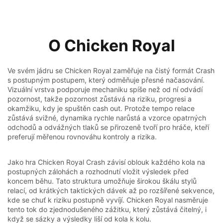
Hraní Chicken Royal Online Za Skutečné Peníze v
Česko
Vklady, platby a zodpovědné hraní v Česko
O Chicken Royal
Mobilní verze Chicken Royal
Ve svém jádru se Chicken Royal zaměřuje na čistý formát Crash
s postupným postupem, který odměňuje přesné načasování.
Vizuální vrstva podporuje mechaniku spíše než od ní odvádí
pozornost, takže pozornost zůstává na riziku, progresi a
okamžiku, kdy je spuštěn cash out. Protože tempo relace
zůstává svižné, dynamika rychle narůstá a vzorce opatrných
odchodů a odvážných tlaků se přirozeně tvoří pro hráče, kteří
preferují měřenou rovnováhu kontroly a rizika.
Jako hra Chicken Royal Crash závisí oblouk každého kola na
postupných zálohách a rozhodnutí vložit výsledek před
koncem běhu. Tato struktura umožňuje širokou škálu stylů
relací, od krátkých taktických dávek až po rozšířené sekvence,
kde se chuť k riziku postupně vyvíjí. Chicken Royal nasměruje
tento tok do zjednodušeného zážitku, který zůstává čitelný, i
když se sázky a výsledky liší od kola k kolu.