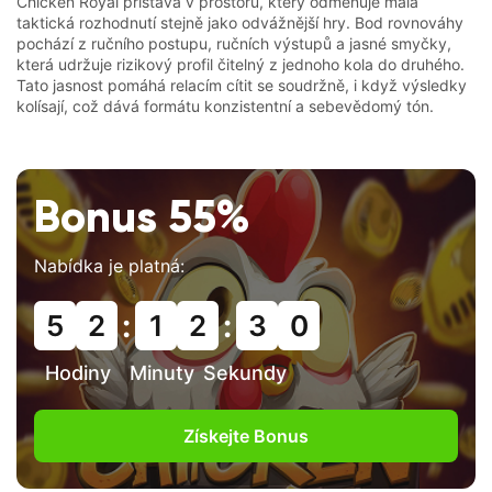
Chicken Royal přistává v prostoru, který odměňuje malá
taktická rozhodnutí stejně jako odvážnější hry. Bod rovnováhy
pochází z ručního postupu, ručních výstupů a jasné smyčky,
která udržuje rizikový profil čitelný z jednoho kola do druhého.
Tato jasnost pomáhá relacím cítit se soudržně, i když výsledky
kolísají, což dává formátu konzistentní a sebevědomý tón.
Bonus 55%
Nabídka je platná:
:
:
5
2
1
2
2
9
Hodiny
Minuty
Sekundy
Získejte Bonus