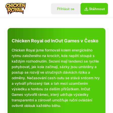
Přihlásit se
Stáhnout
Chicken Royal od InOut Games v Česko
Chicken Royal jsme formovali kolem energického
rytmu založeného na krocích, kde napětí stoupá s
každým rozhodnutím. Sezení mají tendenci se rychle
pohybovat, jak kola začínají, sázky jsou umístěny a
postup se rozvíjí ve stručných dávkách rizika a
odměny. Načasování cash-outu se stává srdcem hry
a vytváří přirozený tlak a tah mezi uzamčením
výsledku a honbou za dalším přírůstkem. InOut
Games vytvořili rámec, který udržuje výsledky
transparentní a zároveň umožňuje ruční ovládání
ovlivnit oblouk každého běhu.