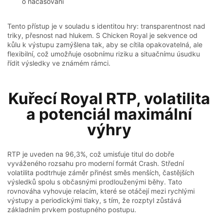
o načasování
Tento přístup je v souladu s identitou hry: transparentnost nad
triky, přesnost nad hlukem. S Chicken Royal je sekvence od
kůlu k výstupu zamýšlena tak, aby se cítila opakovatelná, ale
flexibilní, což umožňuje osobnímu riziku a situačnímu úsudku
řídit výsledky ve známém rámci.
Kuřecí Royal RTP, volatilita
a potenciál maximální
výhry
RTP je uveden na 96,3%, což umisťuje titul do dobře
vyváženého rozsahu pro moderní formát Crash. Střední
volatilita podtrhuje záměr přinést směs menších, častějších
výsledků spolu s občasnými prodlouženými běhy. Tato
rovnováha vyhovuje relacím, které se otáčejí mezi rychlými
výstupy a periodickými tlaky, s tím, že rozptyl zůstává
základním prvkem postupného postupu.